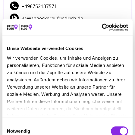
+496752137571
www.baeckerei-friedrich.de
ÖFFNUNGSZEITEN
Diese Webseite verwendet Cookies
Montag
07:00 - 20:00
Wir verwenden Cookies, um Inhalte und Anzeigen zu
Dienstag
07:00 - 20:00
personalisieren, Funktionen für soziale Medien anbieten
zu können und die Zugriffe auf unsere Website zu
Mittwoch
07:00 - 20:00
analysieren. Außerdem geben wir Informationen zu Ihrer
Donnerstag
07:00 - 20:00
Verwendung unserer Website an unsere Partner für
Freitag
07:00 - 20:00
soziale Medien, Werbung und Analysen weiter. Unsere
Samstag
07:00 - 20:00
Partner führen diese Informationen möglicherweise mit
weiteren Daten zusammen, die Sie ihnen bereitgestellt
Sonntag
07:00 - 11:00
haben oder die sie im Rahmen Ihrer Nutzung der Dienste
gesammelt haben.
Einwilligungsauswahl
Notwendig