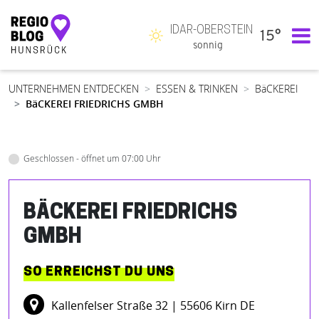
IDAR-OBERSTEIN
15°
Hauptnavigation
sonnig
UNTERNEHMEN ENTDECKEN
ESSEN & TRINKEN
BäCKEREI
BäCKEREI FRIEDRICHS GMBH
Geschlossen - öffnet um 07:00 Uhr
BÄCKEREI FRIEDRICHS
GMBH
SO ERREICHST DU UNS
Kallenfelser Straße 32
| 55606 Kirn DE