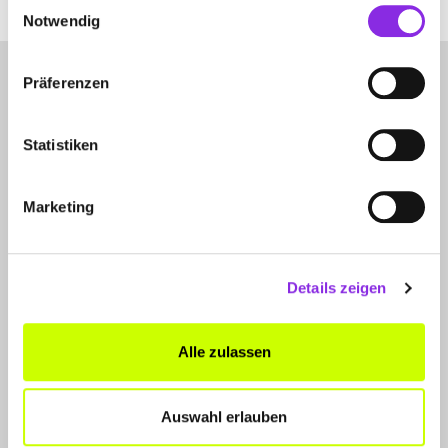
Einwilligungsauswahl
Notwendig
Präferenzen
Statistiken
LET'S CONNECT
Marketing
Kontakt
SERVICE
Details zeigen
WhatsApp
0800 0057425
Alle zulassen
FÜR UNTERNEHMER
Auswahl erlauben
Produkte & Lösungen