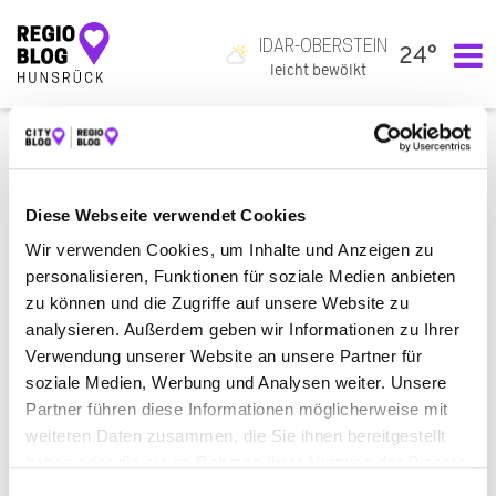
IDAR-OBERSTEIN
24°
Hauptnavigation
leicht bewölkt
RECHTLICHE HINWEISE
Die Inhalte dieser Website wurden mit Sorgfalt zusammengestellt.
Diese Webseite verwendet Cookies
Für die Verfügbarkeit der Systeme sowie die Richtigkeit, Aktualität
Wir verwenden Cookies, um Inhalte und Anzeigen zu
und Vollständigkeit der Inhalte wird keine Gewähr übernommen.
personalisieren, Funktionen für soziale Medien anbieten
Die Haftung für Schäden, einschließlich Folgeschäden, die Ihnen in
zu können und die Zugriffe auf unsere Website zu
irgendeinem Zusammenhang mit der Nutzung der Website oder
analysieren. Außerdem geben wir Informationen zu Ihrer
deren Inhalte entstehen, wird ausgeschlossen, sofern nicht eine
Verwendung unserer Website an unsere Partner für
grob fahrlässige oder vorsätzliche Pflichtverletzung oder eine
soziale Medien, Werbung und Analysen weiter. Unsere
Verletzung von Leben, Körper und Gesundheit des
Websitebetreibers vorliegt.
Partner führen diese Informationen möglicherweise mit
weiteren Daten zusammen, die Sie ihnen bereitgestellt
Eine Nutzung und Verwertung der Inhalte für gewerbliche und
haben oder die sie im Rahmen Ihrer Nutzung der Dienste
kommerzielle Zwecke ist untersagt.
gesammelt haben.