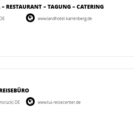
 – RESTAURANT – TAGUNG – CATERING
 DE
www.landhotel-karrenberg.de
 REISEBÜRO
nsrück) DE
www.tui-reisecenter.de