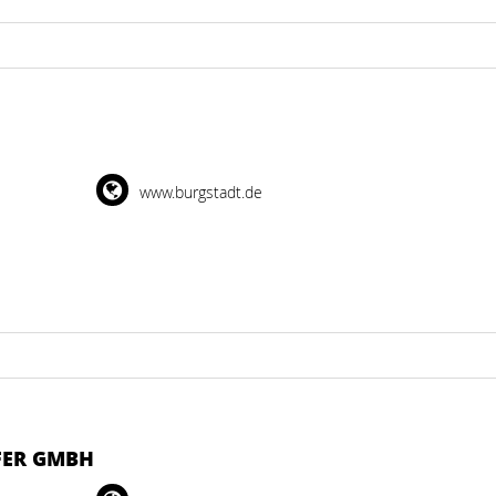
www.burgstadt.de
FER GMBH