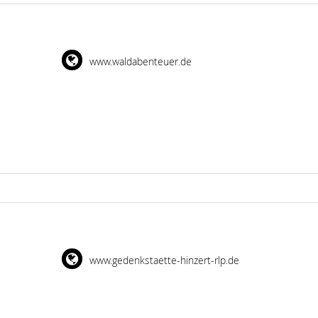
www.waldabenteuer.de
www.gedenkstaette-hinzert-rlp.de