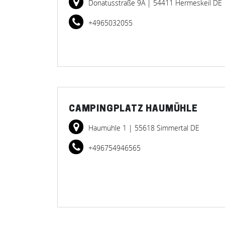
Donatusstraße 9A
| 54411 Hermeskeil DE
+4965032055
CAMPINGPLATZ HAUMÜHLE
Haumühle 1
| 55618 Simmertal DE
+496754946565