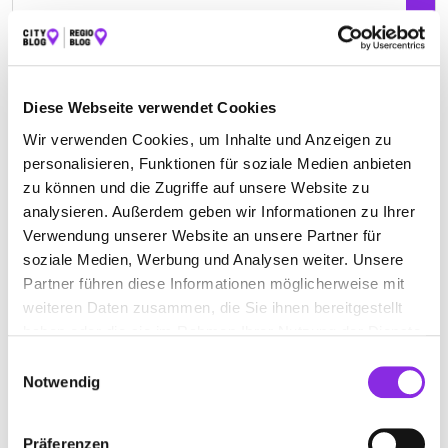
Geschlossen - öffnet am Montag um 08:00 Uhr
Diese Webseite verwendet Cookies
DACHDECKEREI PETRY GMBH
Wir verwenden Cookies, um Inhalte und Anzeigen zu
personalisieren, Funktionen für soziale Medien anbieten
Im Buß 11
| 54497 Morbach DE
zu können und die Zugriffe auf unsere Website zu
+496533959049
analysieren. Außerdem geben wir Informationen zu Ihrer
Verwendung unserer Website an unsere Partner für
www.petry-dachdeckerei.de
soziale Medien, Werbung und Analysen weiter. Unsere
Partner führen diese Informationen möglicherweise mit
weiteren Daten zusammen, die Sie ihnen bereitgestellt
haben oder die sie im Rahmen Ihrer Nutzung der Dienste
gesammelt haben.
Einwilligungsauswahl
Notwendig
Präferenzen