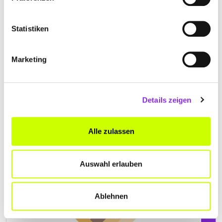
Statistiken
Geschlossen - öffnet am Montag um 08:00 Uhr
Marketing
DIRK ETZKORN STUDIO FÜR KREATIVES
WOHNEN
Benzstraße 2 Einfahrt Ecke Benz- Industriestrasse
|
Details zeigen
56288 Kastellaun DE
+496762401357
Alle zulassen
www.dirk-etzkorn-studio.de
Auswahl erlauben
Ablehnen