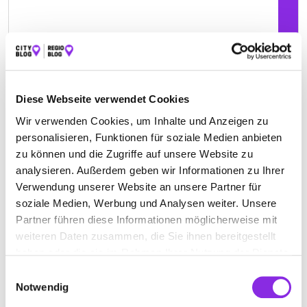
Diese Webseite verwendet Cookies
Geschlossen - öffnet in 20 Minuten
Wir verwenden Cookies, um Inhalte und Anzeigen zu
DRES. MED. WILDBURG, KIECKER,
personalisieren, Funktionen für soziale Medien anbieten
FREISING INTERNISTISCHE PRAXIS
zu können und die Zugriffe auf unsere Website zu
analysieren. Außerdem geben wir Informationen zu Ihrer
Bingener Str. 23a
| 55469 Simmern Hunsrück DE
Verwendung unserer Website an unsere Partner für
soziale Medien, Werbung und Analysen weiter. Unsere
+4967617061
Partner führen diese Informationen möglicherweise mit
weiteren Daten zusammen, die Sie ihnen bereitgestellt
www.dialyse-simmern.de
haben oder die sie im Rahmen Ihrer Nutzung der Dienste
gesammelt haben.
Einwilligungsauswahl
Notwendig