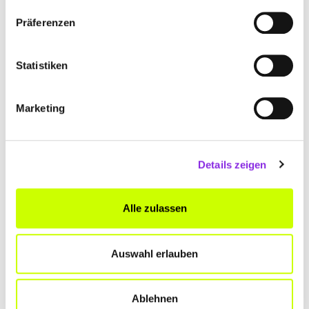
Präferenzen
Statistiken
Marketing
Geschlossen - öffnet um 08:00 Uhr
ERGOTHERAPIE HANNAH WEILER
Details zeigen
Nagelstraße 25 b
| 54411 Hermeskeil DE
Alle zulassen
+4965038006520
weiler-ergotherapie.de
Auswahl erlauben
Ablehnen