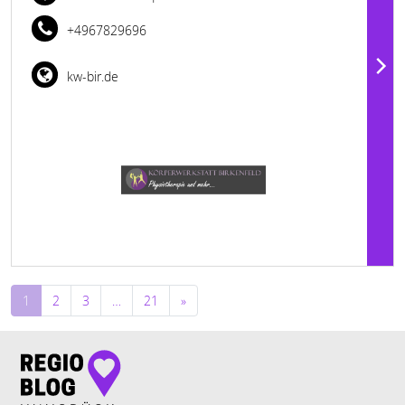
+4967829696
kw-bir.de
Beitragsnavigation
1
2
3
…
21
»