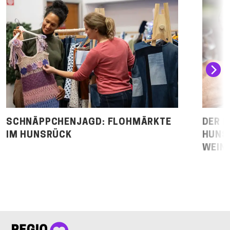
SCHNÄPPCHENJAGD: FLOHMÄRKTE
DER 
IM HUNSRÜCK
HUNS
WEIN