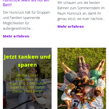
Hunsrück: Mehr als nur ein
Wir schauen uns die besten
Bett!
Bahnen zum Sommerrodeln im
Der Hunsrück hält für Gruppen
Raum Hunsrück an, damit ihr
und Familien spannende
genau wisst, wo euer nächstes
Möglichkeiten für
Abenteuer wartet. Macht euch
Mehr erfahren
außergewöhnliche
bereit für unvergessliche
Übernachtungen bereit.
Momente!
Mehr erfahren
Jetzt tanken und
sparen
Pfeiffer GmbH
Hußweilerstr. 42
Super E10: 2.049 Euro/l
Super E5: 2.099 Euro/l
Diesel: 2.089 Euro/l