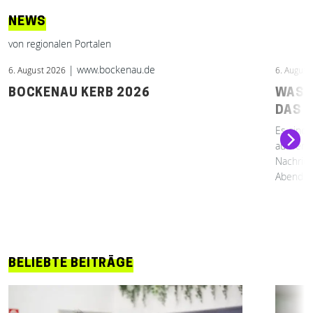
NEWS
von regionalen Portalen
| www.bockenau.de
6. August 2026
6. August
BOCKENAU KERB 2026
WASS
DAS W
Es sind 
aufwerfe
Nachrich
Abend d
Zeit ......
BELIEBTE BEITRÄGE