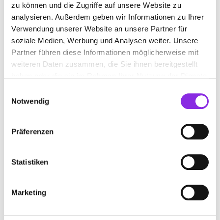
zu können und die Zugriffe auf unsere Website zu
analysieren. Außerdem geben wir Informationen zu Ihrer
Verwendung unserer Website an unsere Partner für
soziale Medien, Werbung und Analysen weiter. Unsere
Partner führen diese Informationen möglicherweise mit
weiteren Daten zusammen, die Sie ihnen bereitgestellt
haben oder die sie im Rahmen Ihrer Nutzung der Dienste
gesammelt haben.
Jetzt geöffnet
Jetzt geöffnet
Einwilligungsauswahl
Notwendig
Ottenbreit Bestattungen
Die Neue Apotheke –
Partner Von Avie
Ottenbreit Bestattungen in
Präferenzen
Unsere Apotheke hat diese
Sohren ist Ihr einfühlsames
Schwerpunktbereiche:
Bestattungsinstitut, das sich
Anmessen (Bandagen,
darauf spezialisiert hat,
Statistiken
Kompressionsstrümpfe),
Abschiedsmomente respektvoll
Mehr erfahren
Krankenpflege
und würd
Mehr erfahren
(Inkontinenzversorgung,
Marketing
Dekubitusprophylaxe,
Weitere Beiträge