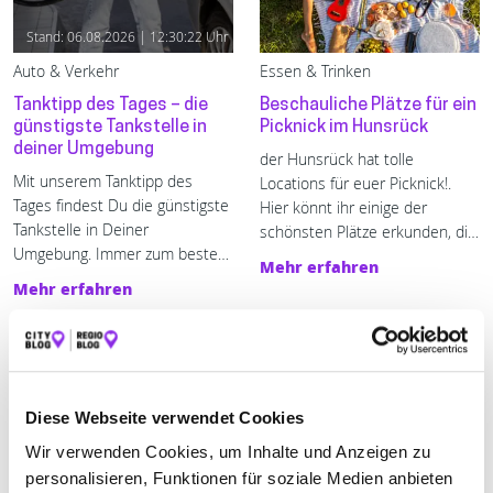
Stand: 06.08.2026 | 12:30:22 Uhr
Auto & Verkehr
Essen & Trinken
Tanktipp des Tages – die
Beschauliche Plätze für ein
günstigste Tankstelle in
Picknick im Hunsrück
deiner Umgebung
der Hunsrück hat tolle
Mit unserem Tanktipp des 
Locations für euer Picknick!.
Tages findest Du die günstigste 
Hier könnt ihr einige der
Tankstelle in Deiner 
schönsten Plätze erkunden, die
Umgebung. Immer zum besten 
der Hunsrück für euer Picknick
Mehr erfahren
Preis tanken - mit enerQuick.
zu bieten hat. 🌳 🥖 🥙 🧃 🍾
Mehr erfahren
Diese Webseite verwendet Cookies
Wir verwenden Cookies, um Inhalte und Anzeigen zu
personalisieren, Funktionen für soziale Medien anbieten