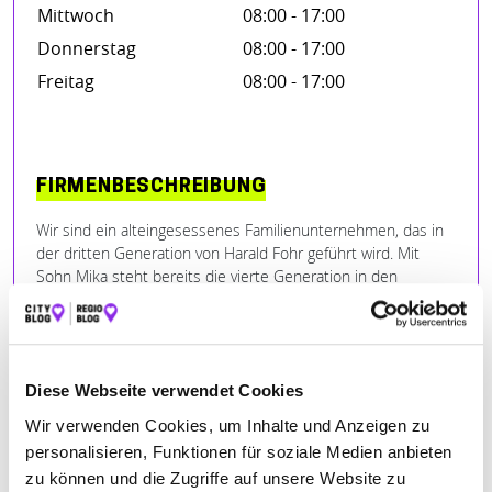
Mittwoch
08:00 - 17:00
Donnerstag
08:00 - 17:00
Freitag
08:00 - 17:00
FIRMENBESCHREIBUNG
Wir sind ein alteingesessenes Familienunternehmen, das in
der dritten Generation von Harald Fohr geführt wird. Mit
Sohn Mika steht bereits die vierte Generation in den
Startlöchern. Unsere größte Aufgabe ist der Dienst am
Kunden und eine qualitativ hochwertige Arbeit rund ums
Dach.
Wir bieten individuelle Lösungen und beste Qualität zu fairen
Preisen.
Diese Webseite verwendet Cookies
Ein gutes Betriebsklima, das Arbeiten in einem zufriedenen
Wir verwenden Cookies, um Inhalte und Anzeigen zu
Team und eine faire Entlohnung unserer Mitarbeiter liegen
personalisieren, Funktionen für soziale Medien anbieten
uns am Herzen.
zu können und die Zugriffe auf unsere Website zu