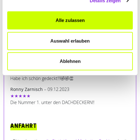
Details zeigen
Bismark Immobilien
– 23.07.2026
★★★★★
Alle zulassen
Sehr gute Arbeit , und spitzen Mitarbeiter
bernd laudes
– 28.08.2025
★★★★★
Auswahl erlauben
Immer wieder Super. Nette und kompetente Mitarbeiter.
Kann ich nur empfehlen
Ablehnen
Angelo Merk
– 30.01.2024
★★★★★
Habe ich schön gedeckt!!!🤣🤣👏
Ronny Zarnisch
– 09.12.2023
★★★★★
Die Nummer 1. unter den DACHDECKERN!!
ANFAHRT