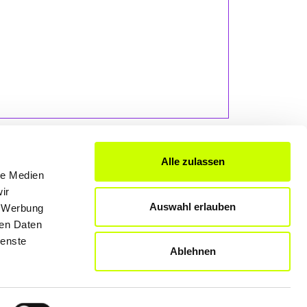
Alle zulassen
le Medien
ir
FÜR UNTERNEHMER
Auswahl erlauben
, Werbung
ren Daten
Produkte & Lösungen
ienste
Werben auf dem Blog
Ablehnen
Datenschutzerklärung
Rechtliche Hinweise