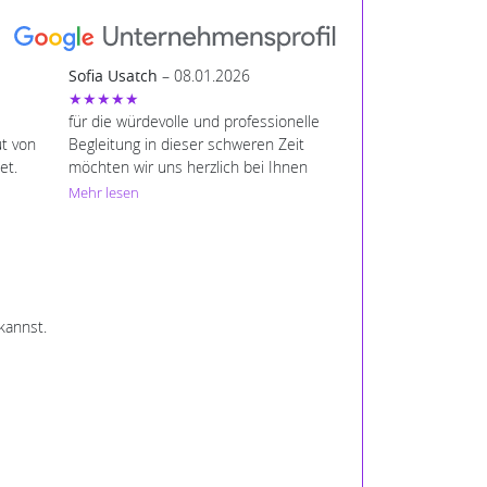
Sofia Usatch
– 08.01.2026
★★★★★
für die würdevolle und professionelle
t von
Begleitung in dieser schweren Zeit
et.
möchten wir uns herzlich bei Ihnen
bedanken. Ihre einfühlsame Art, Ihre
Mehr lesen
Zuverlässigkeit und Ihre Unterstützung
iese
bei allen organisatorischen Fragen
 uns
haben uns sehr geholfen und uns ein
iedung
großes Stück Last abgenommen. Dank
 die
Ihrer ruhigen und respektvollen
oll
kannst.
Betreuung konnten wir in
en
angemessener Weise Abschied
nehmen. Dafür sind wir Ihnen sehr
rrn
dankbar.
b.
 der