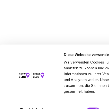
Profes
Empath
aufge
Diese Webseite verwende
Wir verwenden Cookies, um
anbieten zu können und di
LET
Informationen zu Ihrer Ve
und Analysen weiter. Unse
K
zusammen, die Sie ihnen b
gesammelt haben.
©2026 Regio Blog Hunsrück powered by
Einwilligungsauswahl