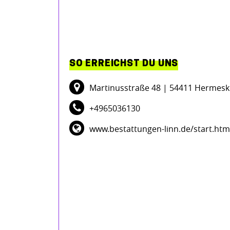
SO ERREICHST DU UNS
Martinusstraße 48
| 54411 Hermesk
+4965036130
www.bestattungen-linn.de/start.htm