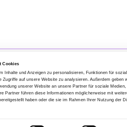
sionalität gepaart mit echter
ie sucht, ist hier bestens
hoben.
t Cookies
 Inhalte und Anzeigen zu personalisieren, Funktionen für sozia
e Zugriffe auf unsere Website zu analysieren. Außerdem geben w
'S CONNECT
SERVICE
rwendung unserer Website an unsere Partner für soziale Medien
re Partner führen diese Informationen möglicherweise mit weite
ontakt
WhatsApp
ereitgestellt haben oder die sie im Rahmen Ihrer Nutzung der D
0800 0057425
Impressum