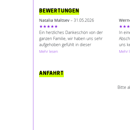
BEWERTUNGEN
Natalia Maltsev
– 31.05.2026
Werne
★★★★★
★★
Ein herzliches Dankeschön von der
In ei
ganzen Familie, wir haben uns sehr
Absch
aufgehoben gefühlt in dieser
uns k
schwierigen Zeit und Situation. Sie
wünsc
Mehr lesen
Mehr 
haben eine ruhige Art und haben sehr
Besta
professionelle Arbeit geleistet. Wir
Herme
waren durchweg zufrieden.
haben
ANFAHRT
ihren 
höchs
Bitte 
Zerem
bot e
den le
für u
vorste
einfü
Detai
in ei