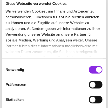
Donnerstag
00:00 - 24:00
Diese Webseite verwendet Cookies
Freitag
00:00 - 24:00
Wir verwenden Cookies, um Inhalte und Anzeigen zu
Samstag
00:00 - 24:00
personalisieren, Funktionen für soziale Medien anbieten
zu können und die Zugriffe auf unsere Website zu
Sonntag
00:00 - 24:00
analysieren. Außerdem geben wir Informationen zu Ihrer
Verwendung unserer Website an unsere Partner für
soziale Medien, Werbung und Analysen weiter. Unsere
Partner führen diese Informationen möglicherweise mit
FIRMENBESCHREIBUNG
weiteren Daten zusammen, die Sie ihnen bereitgestellt
Ferienregion Kastellaun – es gibt so viel zu erleben!
haben oder die sie im Rahmen Ihrer Nutzung der Dienste
Frühstücksbuffet
gesammelt haben.
Einwilligungsauswahl
Notwendig
BILDER
Präferenzen
Statistiken