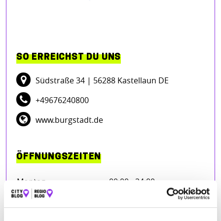
SO ERREICHST DU UNS
Südstraße 34
| 56288 Kastellaun DE
+49676240800
www.burgstadt.de
ÖFFNUNGSZEITEN
Montag
00:00 - 24:00
Dienstag
00:00 - 24:00
Mittwoch
00:00 - 24:00