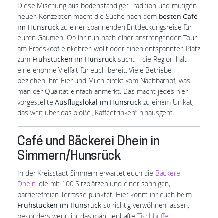
Diese Mischung aus bodenständiger Tradition und mutigen
neuen Konzepten macht die Suche nach dem
besten Café
im Hunsrück
zu einer spannenden Entdeckungsreise für
euren Gaumen. Ob ihr nun nach einer anstrengenden Tour
am Erbeskopf einkehren wollt oder einen entspannten Platz
zum
Frühstücken im Hunsrück
sucht – die Region hält
eine enorme Vielfalt für euch bereit. Viele Betriebe
beziehen ihre Eier und Milch direkt vom Nachbarhof, was
man der Qualität einfach anmerkt. Das macht jedes hier
vorgestellte
Ausflugslokal im Hunsrück
zu einem Unikat,
das weit über das bloße „Kaffeetrinken“ hinausgeht.
Café und Bäckerei Dhein in
Simmern/Hunsrück
In der Kreisstadt Simmern erwartet euch die
Bäckerei
Dhein
, die mit 100 Sitzplätzen und einer sonnigen,
barrierefreien Terrasse punktet. Hier könnt ihr euch beim
Frühstücken im Hunsrück
so richtig verwöhnen lassen,
besonders wenn ihr das märchenhafte
Tischbuffet