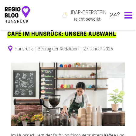
IDAR-OBERSTEIN
24°
Hauptnavigation
leicht bewölkt
CAFÉ IM HUNSRÜCK: UNSERE AUSWAHL
Hunsrück
|
Beitrag der Redaktion
|
27. Januar 2026
Im Hunsrück liegt der Duft von frisch gebrühtem Kaffee und