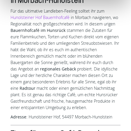
in Morbach-Hunolstein
Für das ultimative Landleben-Feeling solltet ihr zum
Hunolsteiner Hof Bauernhofcafé
in Morbach navigieren, wo
Regionalität noch großgeschrieben wird. In diesem urigen
Bauernhofcafé im Hunsrück
stammen die Zutaten für
eure Flammkuchen, Torten und Kuchen direkt vom eigenen
Familienbetrieb und den umliegenden Streuobstwiesen. Ihr
habt die Wahl, ob ihr es euch im authentischen
Innenbereich gemütlich macht oder im blühenden
Bauergarten die Sonne genießt, während ihr euch durch
das Angebot an
regionales Gebäck
probiert. Die idyllische
Lage und der herzliche Charakter machen diesen Ort zu
einem ganz besonderen Erlebnis für alle Sinne, egal ob ihr
eine
Radtour
macht oder einen gemütlichen Nachmittag
plant. Es ist genau das richtige Café, um echte Hunsrücker
Gastfreundschaft und frische, hausgemachte Produkte in
einer entspannten Umgebung zu erleben.
Adresse:
Hunolsteiner Hof, 54497 Morbach-Hunolstein