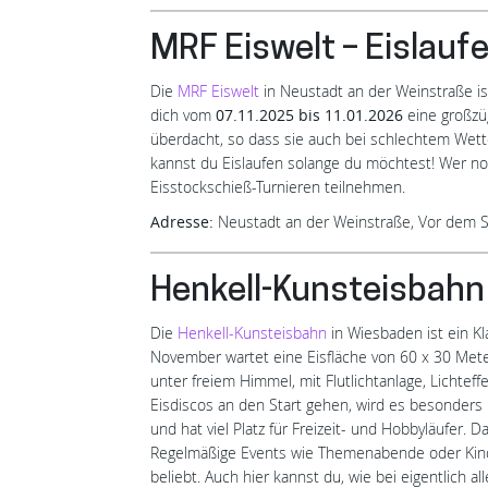
MRF Eiswelt – Eislauf
Die
MRF Eiswelt
in Neustadt an der Weinstraße ist 
dich vom
07.11.2025 bis 11.01.2026
eine großzüg
überdacht, so dass sie auch bei schlechtem Wette
kannst du Eislaufen solange du möchtest! Wer no
Eisstockschieß-Turnieren teilnehmen.
Adresse:
Neustadt an der Weinstraße, Vor dem 
Henkell-Kunsteisbahn 
Die
Henkell-Kunsteisbahn
in Wiesbaden ist ein Kla
November wartet eine Eisfläche von 60 x 30 Met
unter freiem Himmel, mit Flutlichtanlage, Lichte
Eisdiscos an den Start gehen, wird es besonders
und hat viel Platz für Freizeit- und Hobbyläufer. 
Regelmäßige Events wie Themenabende oder Kind
beliebt. Auch hier kannst du, wie bei eigentlich a