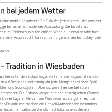
en bei jedem Wetter
eine mobile Anlaufstelle für Eisläufer jeden Alters. Hier erwartet
ige Eisfläche mit moderner Ausstattung. Die Eisbahn ist
r zum Schlittschuhlaufen einlädt. Wenn du einmal bezahlt hast,
ch mehr Action sucht, kann an den organisierten Eishockey- oder
Saalbau
– Tradition in Wiesbaden
ssiker unter den Eislaufmöglichkeiten in der Region. Jährlich ab
ern auf Besucher und ermöglicht jede Menge sportlichen Spaß
ffekten und Soundsystem. Abends, wenn hier die beliebten
 interessant! Die Eisbahn versprüht einen nostalgischen Charme
Dank ihrer Lage im Herzen von Wiesbaden ist sie gut erreichbar.
er-Eislaufkurse machen die Henkell-Kunsteisbahn besonders
llen Eisbahnen, selbstverständlich Schlittschuhe ausleihen.