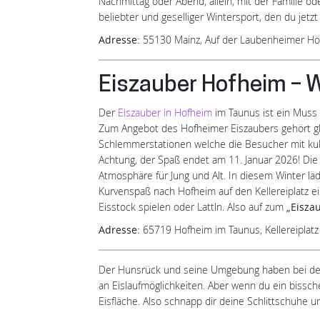
Nachmittag oder Abend, allein, mit der Familie od
beliebter und geselliger Wintersport, den du je
Adresse:
55130 Mainz, Auf der Laubenheimer Hö
Eiszauber Hofheim – 
Der
Eiszauber in Hofheim
im Taunus ist ein Muss 
Zum Angebot des Hofheimer Eiszaubers gehört gle
Schlemmerstationen welche die Besucher mit kul
Achtung, der Spaß endet am 11. Januar 2026! Die 
Atmosphäre für Jung und Alt. In diesem Winter l
Kurvenspaß nach Hofheim auf den Kellereiplatz e
Eisstock spielen oder Lattln. Also auf zum
„Eisza
Adresse:
65719 Hofheim im Taunus, Kellereiplatz
Der Hunsrück und seine Umgebung haben bei den 
an Eislaufmöglichkeiten. Aber wenn du ein bissch
Eisfläche. Also schnapp dir deine Schlittschuhe und