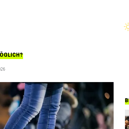
MÖGLICH?
026
B