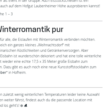
er als Event in der Gruppe. Auch Eisstockschießen ist ein
tzt auch auf dem Hofgut Laubenheimer Höhe ausprobieren kannst!
he 1 – 3
Winterromantik pur
für alle, die Eislaufen mit Winterromantik verbinden möchten.
ich ein ganzes kleines „Weihnachtsdorf“ mit
inarischen Köstlichkeiten und Getränkenversorgen. Aber
Eisbahn ist wunderschön dekoriert und hat eine tolle winterliche
ädt wieder eine echte 17,5 x 35 Meter große Eisbahn zum
in. Dazu gibt es auch noch eine neue Kunsstoffstockbahn zum
uber“
in Hofheim.
zuletzt wenig winterlichen Temperaturen leider keine Auswahl
en weiter fährst, findest auch du die passende Location mit
 los geht’s! ❄️ ⛸️