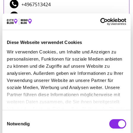
+4967513424
www.ep.de/gayer
ÖFFNUNGSZEITEN
Diese Webseite verwendet Cookies
Wir verwenden Cookies, um Inhalte und Anzeigen zu
Montag
09:00 - 12:30, 14:30 - 18:00
personalisieren, Funktionen für soziale Medien anbieten
Dienstag
09:00 - 12:30, 14:30 - 18:00
zu können und die Zugriffe auf unsere Website zu
Mittwoch
09:00 - 12:30, 14:30 - 18:00
analysieren. Außerdem geben wir Informationen zu Ihrer
Donnerstag
09:00 - 12:30, 14:30 - 18:00
Verwendung unserer Website an unsere Partner für
soziale Medien, Werbung und Analysen weiter. Unsere
Freitag
09:00 - 12:30, 14:30 - 18:00
Partner führen diese Informationen möglicherweise mit
Samstag
09:00 - 13:00
weiteren Daten zusammen, die Sie ihnen bereitgestellt
haben oder die sie im Rahmen Ihrer Nutzung der Dienste
gesammelt haben.
Einwilligungsauswahl
Notwendig
ANFAHRT