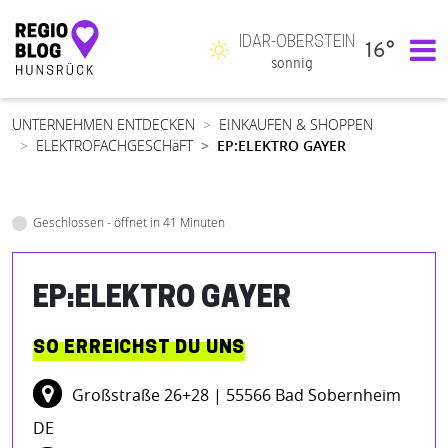
IDAR-OBERSTEIN
16°
Hauptnavigation
sonnig
UNTERNEHMEN ENTDECKEN
EINKAUFEN & SHOPPEN
ELEKTROFACHGESCHäFT
EP:ELEKTRO GAYER
Geschlossen - öffnet in 41 Minuten
EP:ELEKTRO GAYER
SO ERREICHST DU UNS
Großstraße 26+28
| 55566 Bad Sobernheim
DE