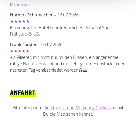
außergewöhnlich gut, lauter kleine Dinge die man sonst nicht
Mehr lesen
findet. Einfach mit Liebe gemacht, Danke Einfach
Norbert Schumacher
– 12.07.2026
außergewöhnliche.
★★★★★
Ein sehr gutes Hotel sehr freundliches Personal Super
Frühstück☕ LG.
Frank Förster
– 05.07.2026
★★★★★
Als Pilgerer, mit nicht nur müden Füssen, ein angenehme
ruhige Nacht verbracht und mit sehr gutem Frühstück in den
nächsten Tag verabschiedet worden😃🙏
ANFAHRT
Bitte akzeptiere
die Statistik und Marketing Cookies
, damit
Du die Map sehen kannst.