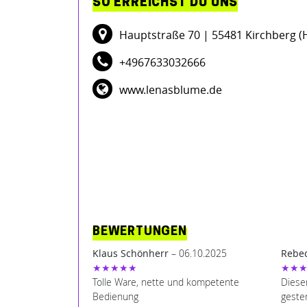
SO ERREICHST DU UNS
Hauptstraße 70
| 55481 Kirchberg (
+4967633032666
www.lenasblume.de
BEWERTUNGEN
Klaus Schönherr
– 06.10.2025
Rebec
★★★★★
★★
Tolle Ware, nette und kompetente
Diese
Bedienung
gester