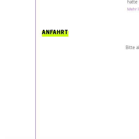
hatte 
beste
Mehr 
ich ih
wunde
ANFAHRT
Bitte 