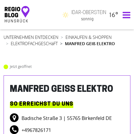
IDAR-OBERSTEIN
16°
Hauptnavigation
sonnig
UNTERNEHMEN ENTDECKEN
EINKAUFEN & SHOPPEN
ELEKTROFACHGESCHäFT
MANFRED GEIß ELEKTRO
Jetzt geöffnet
MANFRED GEISS ELEKTRO
SO ERREICHST DU UNS
Badische Straße 3
| 55765 Birkenfeld DE
+4967826171