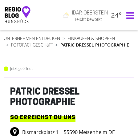
IDAR-OBERSTEIN
24°
Hauptnavigation
leicht bewölkt
UNTERNEHMEN ENTDECKEN
EINKAUFEN & SHOPPEN
FOTOFACHGESCHäFT
PATRIC DRESSEL PHOTOGRAPHIE
Jetzt geöffnet
PATRIC DRESSEL
PHOTOGRAPHIE
SO ERREICHST DU UNS
Bismarckplatz 1
| 55590 Meisenheim DE