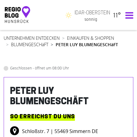
IDAR-OBERSTEIN
11°
Hauptnavigation
sonnig
UNTERNEHMEN ENTDECKEN
EINKAUFEN & SHOPPEN
BLUMENGESCHäFT
PETER LUY BLUMENGESCHäFT
Geschlossen - öffnet um 08:00 Uhr
PETER LUY
BLUMENGESCHÄFT
SO ERREICHST DU UNS
Schloßstr. 7
| 55469 Simmern DE