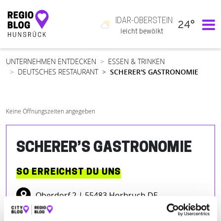
IDAR-OBERSTEIN
24°
Hauptnavigation
leicht bewölkt
UNTERNEHMEN ENTDECKEN
ESSEN & TRINKEN
DEUTSCHES RESTAURANT
SCHERER'S GASTRONOMIE
Keine Öffnungszeiten angegeben
SCHERER’S GASTRONOMIE
SO ERREICHST DU UNS
Oberdorf 2
| 55483 Horbruch DE
www.scherers-landgasthof.de