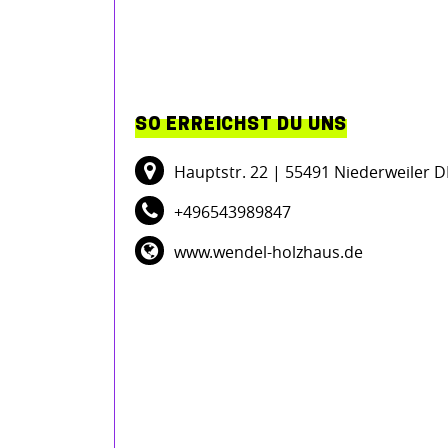
SO ERREICHST DU UNS
Hauptstr. 22
| 55491 Niederweiler D
+496543989847
www.wendel-holzhaus.de