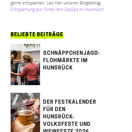
gerne entspannen: Lies hier unseren Blogbeitrag
Entspannung pur: Finde dein DaySpa im Hunsrück
!
BELIEBTE BEITRÄGE
SCHNÄPPCHENJAGD:
FLOHMÄRKTE IM
HUNSRÜCK
DER FESTKALENDER
FÜR DEN
HUNSRÜCK:
VOLKSFESTE UND
WEINFESTE 2026