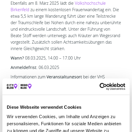
Ebenfalls am 8. März 2025 lädt die
Volkshochschule
Birkenfeld
zu einem kostenlosen Frauenwandertag ein. Die
etwa 5,5 km lange Wanderung führt über eine Teilstrecke
der Traumschleife bei Nohen durch eine nahezu unberührte
und eindrucksvolle Landschaft. Unter der Führung von
Beate Stoff werden unterwegs auch Kräuter am Wegesrand
vorgestellt. Zusätzlich sollen Achtsamkeitsübungen das
innere Gleichgewicht stärken.
Wann?
08.03.2025, 14.00 – 17.00 Uhr
Anmeldefrist:
06.03.2025
Informationen zum
Veranstaltungsort
bei der VHS
Birkenfeld
Hochstetten-Daun: Kaffee &
Kuchen mit Vortrag
Diese Webseite verwendet Cookies
Der
VdK-Ortsverband Hochstetten-Dhaun
lädt zum
Wir verwenden Cookies, um Inhalte und Anzeigen zu
Weltfrauentag zu einem gemütlichen Nachmittag bei Kaffee
personalisieren, Funktionen für soziale Medien anbieten
und Kuchen ins Friedrich-Schotte-Haus ein. Frau Kathrin
zu können und die Zugriffe auf unsere Website zu