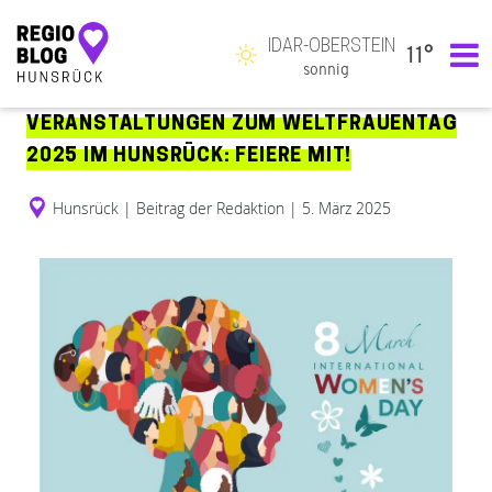
IDAR-OBERSTEIN
11°
Hauptnavigation
sonnig
VERANSTALTUNGEN ZUM WELTFRAUENTAG
2025 IM HUNSRÜCK: FEIERE MIT!
Hunsrück
|
Beitrag der Redaktion
|
5. März 2025