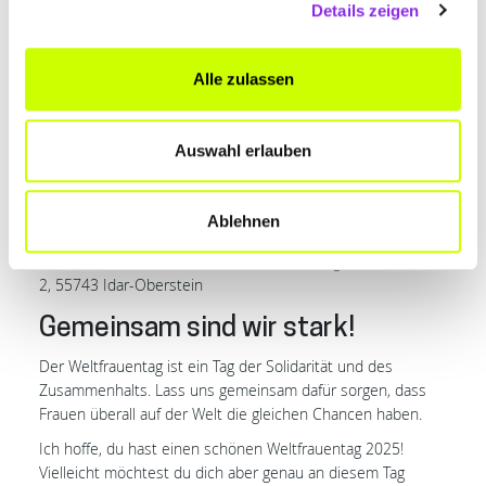
Improvisationstheater mit dem Ensemble Frauenmantel
Details zeigen
und ein Visionstalk unter dem Motto “Wir machen uns die
Welt, wie sie uns gefällt – frei von Gewalt”. Teilnehmende
sind eingeladen, aktiv mitzuwirken und ihre Ideen für ein
Alle zulassen
gewaltfreies Miteinander einzubringen. Informations- und
Mitmachstände, ein Buffet mit Kuchen, Herzhaftem und
Suppe sowie eine Tanzrunde zum Abschluss runden den
Auswahl erlauben
Nachmittag ab. Der Eintritt ist frei, Spenden sind
willkommen.
Ablehnen
Wann?
09.03.2025 / 14.00 – 18.30 Uhr
Veranstaltungsort:
Göttenbach-Aula, Georg-Maus-Straße
2, 55743 Idar-Oberstein
Gemeinsam sind wir stark!
Der Weltfrauentag ist ein Tag der Solidarität und des
Zusammenhalts. Lass uns gemeinsam dafür sorgen, dass
Frauen überall auf der Welt die gleichen Chancen haben.
Ich hoffe, du hast einen schönen Weltfrauentag 2025!
Vielleicht möchtest du dich aber genau an diesem Tag