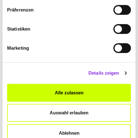
Präferenzen
Statistiken
Marketing
Details zeigen
Ämter & Behörden, Recht & Geld
NEUERUNGEN IM NOVEMBER 2024
Alle zulassen
Der November 2024 bringt einige Neuerungen mit sich, die sowohl
den Alltag als auch die Arbeitswelt betreffen.
Mehr erfahren
Auswahl erlauben
Ablehnen