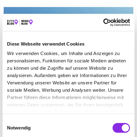
Diese Webseite verwendet Cookies
Wir verwenden Cookies, um Inhalte und Anzeigen zu
personalisieren, Funktionen für soziale Medien anbieten
zu können und die Zugriffe auf unsere Website zu
analysieren. Außerdem geben wir Informationen zu Ihrer
Recht & Geld, Ämter & Behörden
Verwendung unserer Website an unsere Partner für
soziale Medien, Werbung und Analysen weiter. Unsere
NEUERUNGEN IM FEBRUAR 2025
Partner führen diese Informationen möglicherweise mit
Der Februar 2025 bringt einige spannende und wichtige
weiteren Daten zusammen, die Sie ihnen bereitgestellt
Neuerungen mit sich, die sowohl Privatpersonen als auch
haben oder die sie im Rahmen Ihrer Nutzung der Dienste
Unternehmen betreffen. In diesem
gesammelt haben.
Einwilligungsauswahl
Mehr erfahren
Notwendig