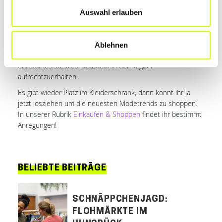
die Umwelt zu leisten. Im Hunsrück gibt es zahlreiche
Einrichtungen wie Diakonie, Caritas oder das DRK, die sich
Auswahl erlauben
über eure Unterstützung freuen. Wenn ihr euren Schrank
aussortiert, behaltet im Hinterkopf, dass eure Stücke für
andere Menschen von großem Wert sein können. Mit eurer
Ablehnen
Hilfe unterstützt ihr lokale Organisationen und helft dabei,
ein starkes soziales Netzwerk in der Region
aufrechtzuerhalten.
Es gibt wieder Platz im Kleiderschrank, dann könnt ihr ja
jetzt losziehen um die neuesten Modetrends zu shoppen.
In unserer Rubrik
Einkaufen & Shoppen
findet ihr bestimmt
Anregungen!
BELIEBTE BEITRÄGE
SCHNÄPPCHENJAGD:
FLOHMÄRKTE IM