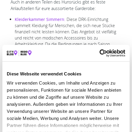
Auch in anderen Teilen des Hunsrücks gibt es feste
Anlaufstellen für eure aussortierte Garderobe:
Kleiderkammer Simmern:
Diese DRK-Einrichtung
sammelt Kleidung für Menschen, die sich neue Stücke
finanziell nicht leisten können. Das Angebot ist vielfältig
und reicht von modischen Accessoires bis zu
Arbeitskleidung. Da die Bedingungen je nach Saison
variieren, solltet ihr euch vorab telefonisch oder online
über aktuellen Bedarf informieren.
Adresse:
Holzbacher Str. 1, 55469 Simmern.
Caritas-Laden Kastellaun:
Hier wird eine Kleiderkammer
Diese Webseite verwendet Cookies
mit einem Second-Hand-Laden kombiniert. Neben
Kleidung nimmt die Einrichtung auch Schuhe,
Wir verwenden Cookies, um Inhalte und Anzeigen zu
Haushaltswäsche und Accessoires entgegen. Eure
personalisieren, Funktionen für soziale Medien anbieten
Spenden tragen dazu bei, die Arbeit der Caritas vor Ort zu
zu können und die Zugriffe auf unsere Website zu
finanzieren. Adresse: Bopparder Str. 39, 56288 Kastellaun.
analysieren. Außerdem geben wir Informationen zu Ihrer
Verwendung unserer Website an unsere Partner für
Nutzung von Kleidercontainern für
soziale Medien, Werbung und Analysen weiter. Unsere
Kleiderspenden im Hunsrück
Partner führen diese Informationen möglicherweise mit