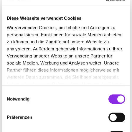
BAUEN & WOHNEN
BEAUTY & WELLNESS
Diese Webseite verwendet Cookies
BILDUNG & MEDIEN
EINKAUFEN & SHOPPEN
Wir verwenden Cookies, um Inhalte und Anzeigen zu
ESSEN & TRINKEN
GESUNDHEIT & MEDIZIN
personalisieren, Funktionen für soziale Medien anbieten
zu können und die Zugriffe auf unsere Website zu
RECHT & GELD
REISEN & ÜBERNACHTEN
analysieren. Außerdem geben wir Informationen zu Ihrer
Verwendung unserer Website an unsere Partner für
SERVICE & DIENSTLEISTUNGEN
SPORT & FREIZEIT
soziale Medien, Werbung und Analysen weiter. Unsere
Partner führen diese Informationen möglicherweise mit
weiteren Daten zusammen, die Sie ihnen bereitgestellt
haben oder die sie im Rahmen Ihrer Nutzung der Dienste
gesammelt haben.
Einwilligungsauswahl
Notwendig
Präferenzen