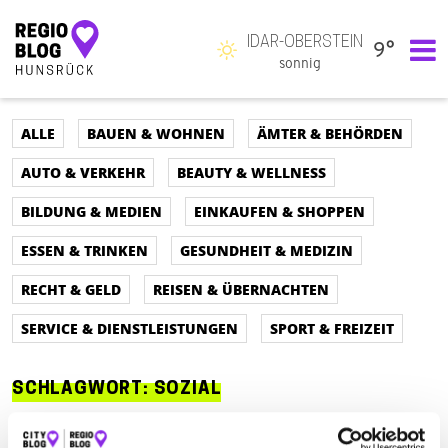
IDAR-OBERSTEIN
9°
Hauptnavigation
sonnig
ALLE
BAUEN & WOHNEN
ÄMTER & BEHÖRDEN
AUTO & VERKEHR
BEAUTY & WELLNESS
BILDUNG & MEDIEN
EINKAUFEN & SHOPPEN
ESSEN & TRINKEN
GESUNDHEIT & MEDIZIN
RECHT & GELD
REISEN & ÜBERNACHTEN
SERVICE & DIENSTLEISTUNGEN
SPORT & FREIZEIT
SCHLAGWORT:
SOZIAL
ALLE
AUTO & VERKEHR
ÄMTER & BEHÖRDEN