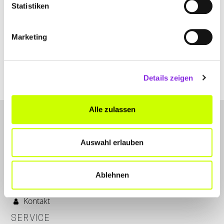
Statistiken
Einkaufen & Shoppen
Marketing
NACHHALTIG: ÜBERSICHT FÜR KLEIDERS…
Kleiderspenden sind eine einfache Möglichkeit, einen positiven
Beitrag zu leisten – Im Hunsrück gibt es zahlreiche Anlaufstellen
Details zeigen
Mehr erfahren
Alle zulassen
Auswahl erlauben
Ablehnen
LET'S CONNECT
Kontakt
SERVICE