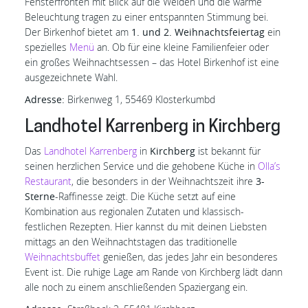
Fensterfronten mit Blick auf die Weiden und die warme
Beleuchtung tragen zu einer entspannten Stimmung bei.
Der Birkenhof bietet am
1. und 2. Weihnachtsfeiertag
ein
spezielles
Menü
an. Ob für eine kleine Familienfeier oder
ein großes Weihnachtsessen – das Hotel Birkenhof ist eine
ausgezeichnete Wahl.
Adresse:
Birkenweg 1, 55469 Klosterkumbd
Landhotel Karrenberg in Kirchberg
Das
Landhotel Karrenberg
in
Kirchberg
ist bekannt für
seinen herzlichen Service und die gehobene Küche in
Olla’s
Restaurant
, die besonders in der Weihnachtszeit ihre
3-
Sterne
-Raffinesse zeigt. Die Küche setzt auf eine
Kombination aus regionalen Zutaten und klassisch-
festlichen Rezepten. Hier kannst du mit deinen Liebsten
mittags an den Weihnachtstagen das traditionelle
Weihnachtsbuffet
genießen, das jedes Jahr ein besonderes
Event ist. Die ruhige Lage am Rande von Kirchberg lädt dann
alle noch zu einem anschließenden Spaziergang ein.