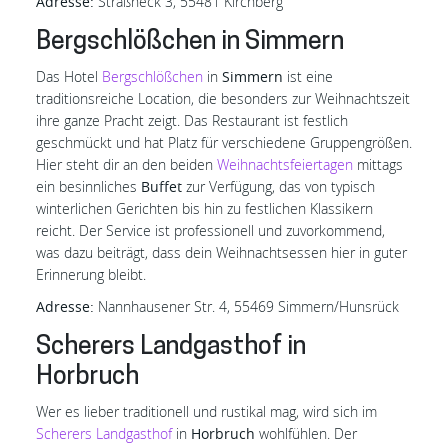
Adresse:
Straßheck 3, 55481 Kirchberg
Bergschlößchen in Simmern
Das Hotel
Bergschlößchen
in
Simmern
ist eine
traditionsreiche Location, die besonders zur Weihnachtszeit
ihre ganze Pracht zeigt. Das Restaurant ist festlich
geschmückt und hat Platz für verschiedene Gruppengrößen.
Hier steht dir an den beiden
Weihnachtsfeiertagen
mittags
ein besinnliches
Buffet
zur Verfügung, das von typisch
winterlichen Gerichten bis hin zu festlichen Klassikern
reicht. Der Service ist professionell und zuvorkommend,
was dazu beiträgt, dass dein Weihnachtsessen hier in guter
Erinnerung bleibt.
Adresse:
Nannhausener Str. 4, 55469 Simmern/Hunsrück
Scherers Landgasthof in
Horbruch
Wer es lieber traditionell und rustikal mag, wird sich im
Scherers Landgasthof
in
Horbruch
wohlfühlen. Der