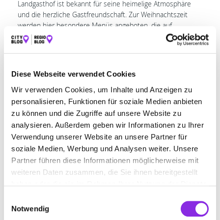
Landgasthof ist bekannt für seine heimelige Atmosphäre
und die herzliche Gastfreundschaft. Zur Weihnachtszeit
werden hier besondere Menüs angeboten, die auf
regionalen und saisonalen Produkten basieren. Ob
Wildgerichte, deftige Braten oder feine Beilagen – hier
findest du Speisen, die perfekt in die kalte Jahreszeit
passen. Für Liebhaber
vegetarischer
Genüsse ist Leckeres
Diese Webseite verwendet Cookies
im Angebot, auch
vegane
Gerichte sind erhältlich .Der
Wir verwenden Cookies, um Inhalte und Anzeigen zu
Gastraum mit viel Holz und dekorativen Elementen sorgt für
ein uriges Ambiente, das perfekt zu einem gemütlichen
personalisieren, Funktionen für soziale Medien anbieten
Weihnachtsessen passt. Scherers Landgasthof ist ideal für
zu können und die Zugriffe auf unsere Website zu
alle, die ein bodenständiges Weihnachtsessen suchen.
analysieren. Außerdem geben wir Informationen zu Ihrer
Verwendung unserer Website an unsere Partner für
Adresse:
Oberdorf 2, 55483 Horbruch
soziale Medien, Werbung und Analysen weiter. Unsere
Marienhöh in Langweiler
Partner führen diese Informationen möglicherweise mit
weiteren Daten zusammen, die Sie ihnen bereitgestellt
Das
Marienhöh
in
Langweiler
ist ein Ort der besonderen
haben oder die sie im Rahmen Ihrer Nutzung der Dienste
Art. Hoch über den Hunsrück-Tälern gelegen, ist dieses
gesammelt haben.
Restaurant ideal für ein festliches Weihnachtsessen mit
Einwilligungsauswahl
Ausblick. Das Restaurant zeichnet sich durch seine
Notwendig
gehobene Küche aus, die traditionelle und moderne