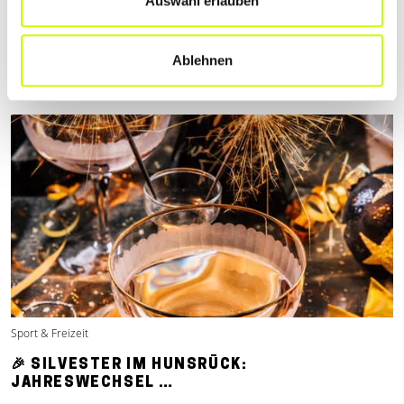
Auswahl erlauben
Wenn das Wetter schlecht ist oder du einfach nicht nach draußen
möchtest, gibt es im Hunsrück viele interessante Indoor-
Attraktionen
Ablehnen
Mehr erfahren
Sport & Freizeit
🎉 SILVESTER IM HUNSRÜCK:
JAHRESWECHSEL …