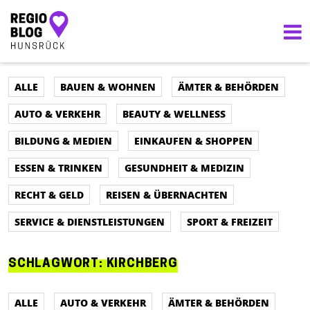
IDAR-OBERSTEIN
24°
Hauptnavigation
leicht bewölkt
ALLE
BAUEN & WOHNEN
ÄMTER & BEHÖRDEN
AUTO & VERKEHR
BEAUTY & WELLNESS
BILDUNG & MEDIEN
EINKAUFEN & SHOPPEN
ESSEN & TRINKEN
GESUNDHEIT & MEDIZIN
RECHT & GELD
REISEN & ÜBERNACHTEN
SERVICE & DIENSTLEISTUNGEN
SPORT & FREIZEIT
SCHLAGWORT:
KIRCHBERG
ALLE
AUTO & VERKEHR
ÄMTER & BEHÖRDEN