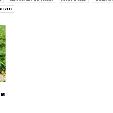
REIZEIT
IM