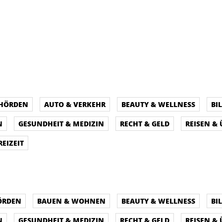
EHÖRDEN
AUTO & VERKEHR
BEAUTY & WELLNESS
BI
N
GESUNDHEIT & MEDIZIN
RECHT & GELD
REISEN &
REIZEIT
ÖRDEN
BAUEN & WOHNEN
BEAUTY & WELLNESS
BI
N
GESUNDHEIT & MEDIZIN
RECHT & GELD
REISEN &