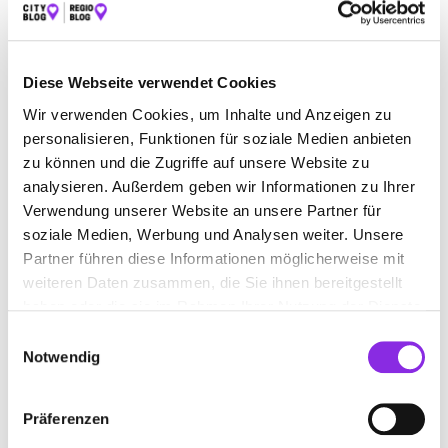
BAUEN & WOHNEN
BEAUTY & WELLNESS
BILDUNG & MEDIEN
EINKAUFEN & SHOPPEN
Diese Webseite verwendet Cookies
ESSEN & TRINKEN
GESUNDHEIT & MEDIZIN
Wir verwenden Cookies, um Inhalte und Anzeigen zu
personalisieren, Funktionen für soziale Medien anbieten
RECHT & GELD
REISEN & ÜBERNACHTEN
zu können und die Zugriffe auf unsere Website zu
analysieren. Außerdem geben wir Informationen zu Ihrer
SERVICE & DIENSTLEISTUNGEN
SPORT & FREIZEIT
Verwendung unserer Website an unsere Partner für
soziale Medien, Werbung und Analysen weiter. Unsere
Partner führen diese Informationen möglicherweise mit
weiteren Daten zusammen, die Sie ihnen bereitgestellt
haben oder die sie im Rahmen Ihrer Nutzung der Dienste
gesammelt haben.
Einwilligungsauswahl
Notwendig
Präferenzen