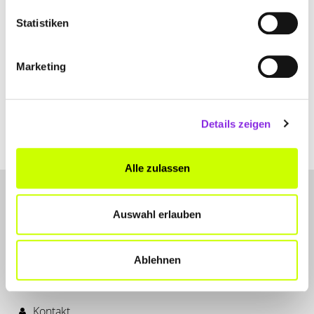
Statistiken
Einkaufen & Shoppen
VERKAUFSOFFENER SONNTAG IM HUNSRÜCK:
Marketing
…
In diesem Beitrag erfahrt ihr alles zum Thema verkaufsoffener
Sonntag im Hunsrück und welche Events euch in den
Details zeigen
verschiedenen Städten erwarten.
Mehr erfahren
Alle zulassen
Auswahl erlauben
Ablehnen
LET'S CONNECT
Kontakt