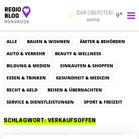
IDAR-OBERSTEIN
9°
Hauptnavigation
sonnig
ALLE
BAUEN & WOHNEN
ÄMTER & BEHÖRDEN
AUTO & VERKEHR
BEAUTY & WELLNESS
BILDUNG & MEDIEN
EINKAUFEN & SHOPPEN
ESSEN & TRINKEN
GESUNDHEIT & MEDIZIN
RECHT & GELD
REISEN & ÜBERNACHTEN
SERVICE & DIENSTLEISTUNGEN
SPORT & FREIZEIT
SCHLAGWORT:
VERKAUFSOFFEN
ALLE
AUTO & VERKEHR
ÄMTER & BEHÖRDEN