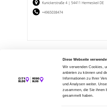
Kunickerstraße 4
| 54411 Hermeskeil DE
+4965038474
Diese Webseite verwende
LET
Wir verwenden Cookies, um
anbieten zu können und di
K
Informationen zu Ihrer Ve
und Analysen weiter. Unse
zusammen, die Sie ihnen b
gesammelt haben.
©2026 Regio Blog Hunsrück powered by
krick.com