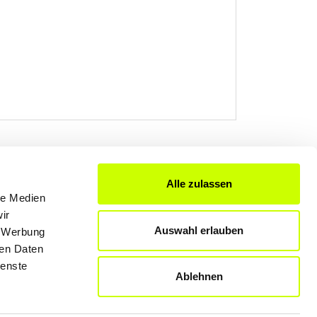
Alle zulassen
FÜR UNTERNEHMER
le Medien
ir
Produkte & Lösungen
Auswahl erlauben
, Werbung
Werben auf dem Blog
ren Daten
ienste
Ablehnen
Datenschutzerklärung
Rechtliche Hinweise