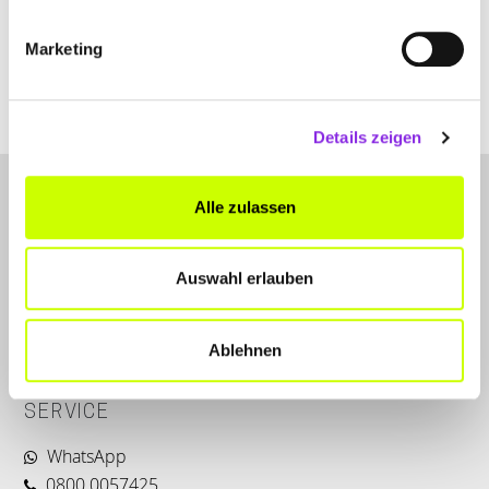
+4967829834570
Marketing
www.birkenfelder-land.de
Details zeigen
Alle zulassen
Auswahl erlauben
LET'S CONNECT
Ablehnen
Kontakt
SERVICE
WhatsApp
0800 0057425