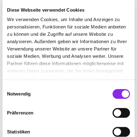
Diese Webseite verwendet Cookies
Wir verwenden Cookies, um Inhalte und Anzeigen zu
TOURISTENINFORMATION
personalisieren, Funktionen für soziale Medien anbieten
zu können und die Zugriffe auf unsere Website zu
Suchen nach
analysieren. Außerdem geben wir Informationen zu Ihrer
Verwendung unserer Website an unsere Partner für
soziale Medien, Werbung und Analysen weiter. Unsere
Partner führen diese Informationen möglicherweise mit
Finden
weiteren Daten zusammen, die Sie ihnen bereitgestellt
haben oder die sie im Rahmen Ihrer Nutzung der Dienste
ALLE
BIRKENFELD
gesammelt haben.
Einwilligungsauswahl
Notwendig
TOURIST-INFORMATION DES
Präferenzen
BIRKENFELDER LANDES
Friedrich-August-Straße 17
| 55765 Birkenfeld DE
Statistiken