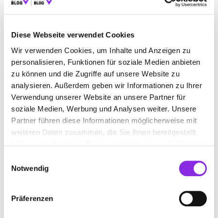
BAUEN & WOHNEN
BEAUTY & WELLNESS
Diese Webseite verwendet Cookies
BILDUNG & MEDIEN
EINKAUFEN & SHOPPEN
Wir verwenden Cookies, um Inhalte und Anzeigen zu
ESSEN & TRINKEN
GESUNDHEIT & MEDIZIN
personalisieren, Funktionen für soziale Medien anbieten
zu können und die Zugriffe auf unsere Website zu
RECHT & GELD
REISEN & ÜBERNACHTEN
analysieren. Außerdem geben wir Informationen zu Ihrer
SERVICE & DIENSTLEISTUNGEN
SPORT & FREIZEIT
Verwendung unserer Website an unsere Partner für
soziale Medien, Werbung und Analysen weiter. Unsere
Partner führen diese Informationen möglicherweise mit
weiteren Daten zusammen, die Sie ihnen bereitgestellt
haben oder die sie im Rahmen Ihrer Nutzung der Dienste
gesammelt haben.
Einwilligungsauswahl
Notwendig
Präferenzen