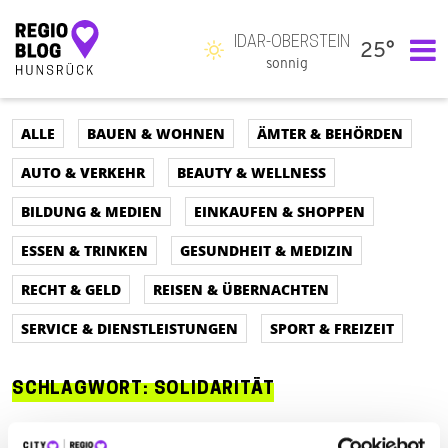
IDAR-OBERSTEIN
25°
Hauptnavigation
sonnig
ALLE
BAUEN & WOHNEN
ÄMTER & BEHÖRDEN
AUTO & VERKEHR
BEAUTY & WELLNESS
BILDUNG & MEDIEN
EINKAUFEN & SHOPPEN
ESSEN & TRINKEN
GESUNDHEIT & MEDIZIN
RECHT & GELD
REISEN & ÜBERNACHTEN
SERVICE & DIENSTLEISTUNGEN
SPORT & FREIZEIT
SCHLAGWORT:
SOLIDARITÄT
ALLE
AUTO & VERKEHR
ÄMTER & BEHÖRDEN