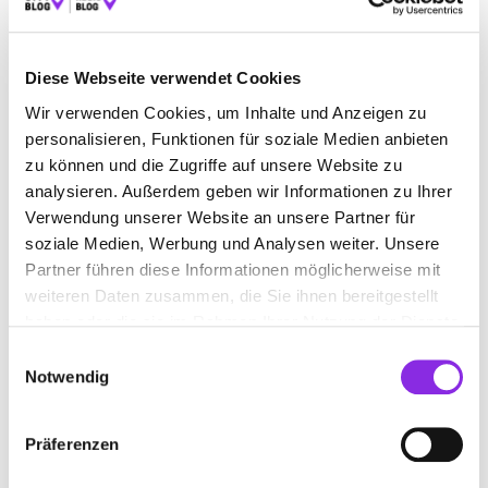
BAUEN & WOHNEN
BEAUTY & WELLNESS
Diese Webseite verwendet Cookies
BILDUNG & MEDIEN
EINKAUFEN & SHOPPEN
Wir verwenden Cookies, um Inhalte und Anzeigen zu
ESSEN & TRINKEN
GESUNDHEIT & MEDIZIN
personalisieren, Funktionen für soziale Medien anbieten
zu können und die Zugriffe auf unsere Website zu
RECHT & GELD
REISEN & ÜBERNACHTEN
analysieren. Außerdem geben wir Informationen zu Ihrer
SERVICE & DIENSTLEISTUNGEN
SPORT & FREIZEIT
Verwendung unserer Website an unsere Partner für
soziale Medien, Werbung und Analysen weiter. Unsere
Partner führen diese Informationen möglicherweise mit
weiteren Daten zusammen, die Sie ihnen bereitgestellt
haben oder die sie im Rahmen Ihrer Nutzung der Dienste
gesammelt haben.
Einwilligungsauswahl
Notwendig
Präferenzen