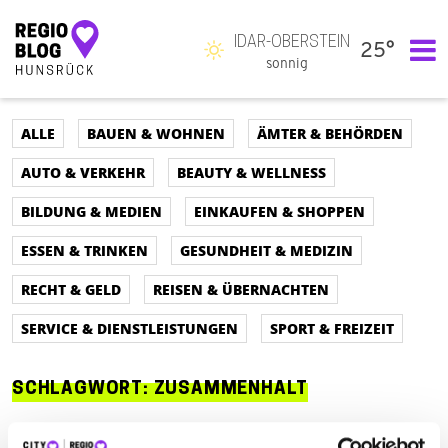
IDAR-OBERSTEIN
25°
Hauptnavigation
sonnig
ALLE
BAUEN & WOHNEN
ÄMTER & BEHÖRDEN
AUTO & VERKEHR
BEAUTY & WELLNESS
BILDUNG & MEDIEN
EINKAUFEN & SHOPPEN
ESSEN & TRINKEN
GESUNDHEIT & MEDIZIN
RECHT & GELD
REISEN & ÜBERNACHTEN
SERVICE & DIENSTLEISTUNGEN
SPORT & FREIZEIT
SCHLAGWORT:
ZUSAMMENHALT
ALLE
AUTO & VERKEHR
ÄMTER & BEHÖRDEN