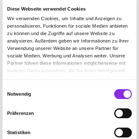
Diese Webseite verwendet Cookies
Wir verwenden Cookies, um Inhalte und Anzeigen zu
AUTOVERWERTUNG
personalisieren, Funktionen für soziale Medien anbieten
zu können und die Zugriffe auf unsere Website zu
analysieren. Außerdem geben wir Informationen zu Ihrer
Suchen nach
Verwendung unserer Website an unsere Partner für
soziale Medien, Werbung und Analysen weiter. Unsere
Partner führen diese Informationen möglicherweise mit
Finden
weiteren Daten zusammen, die Sie ihnen bereitgestellt
haben oder die sie im Rahmen Ihrer Nutzung der Dienste
ALLE
BIRKENFELD
gesammelt haben.
Einwilligungsauswahl
Notwendig
Präferenzen
AUTOTEILE JAKOBS GMBH & CO. KG
Feckweilerhaide 17
| 55765 Birkenfeld DE
Statistiken
+49678299480