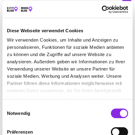
Geschlossen - öffnet um 06:00 Uhr
MIETWAGEN MARTIN MARMITT
Diese Webseite verwendet Cookies
Kaisergarten 7
| 54424 Thalfang-Bäsch DE
Wir verwenden Cookies, um Inhalte und Anzeigen zu
+4965041400
personalisieren, Funktionen für soziale Medien anbieten
zu können und die Zugriffe auf unsere Website zu
martin-marmitt-mietwagen.weblocator.de
analysieren. Außerdem geben wir Informationen zu Ihrer
Verwendung unserer Website an unsere Partner für
soziale Medien, Werbung und Analysen weiter. Unsere
Partner führen diese Informationen möglicherweise mit
weiteren Daten zusammen, die Sie ihnen bereitgestellt
haben oder die sie im Rahmen Ihrer Nutzung der Dienste
gesammelt haben.
Einwilligungsauswahl
Notwendig
Präferenzen