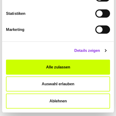
Keine Öffnungszeiten angegeben
Statistiken
SIGRID RAPPMANN MIETWAGEN
Marketing
Brückener Str. 13
| 55767 Buhlenberg DE
+491702782312
Details zeigen
sigrid-rappmann-taxi.weblocator.de
Alle zulassen
Auswahl erlauben
Ablehnen