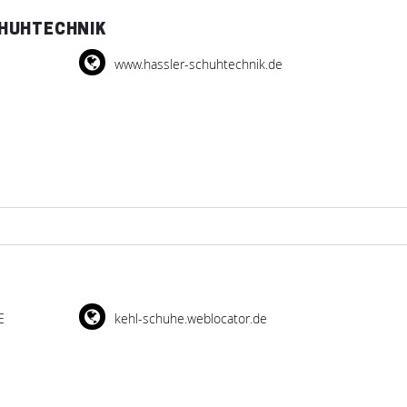
HUHTECHNIK
www.hassler-schuhtechnik.de
E
kehl-schuhe.weblocator.de