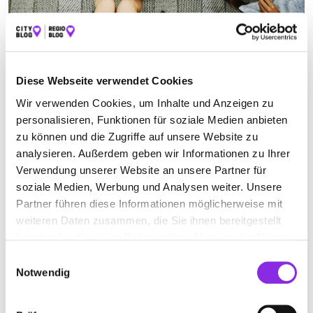
ITALIENISCHES RESTAURANT
Diese Webseite verwendet Cookies
Suchen nach
Wir verwenden Cookies, um Inhalte und Anzeigen zu
personalisieren, Funktionen für soziale Medien anbieten
zu können und die Zugriffe auf unsere Website zu
analysieren. Außerdem geben wir Informationen zu Ihrer
Finden
Verwendung unserer Website an unsere Partner für
soziale Medien, Werbung und Analysen weiter. Unsere
ALLE
SOHREN
Partner führen diese Informationen möglicherweise mit
weiteren Daten zusammen, die Sie ihnen bereitgestellt
haben oder die sie im Rahmen Ihrer Nutzung der Dienste
Keine Öffnungszeiten angegeben
gesammelt haben.
Einwilligungsauswahl
Notwendig
VENEZIA GASTSTÄTTE
Niedersohrener Str. 14
| 55487 Sohren DE