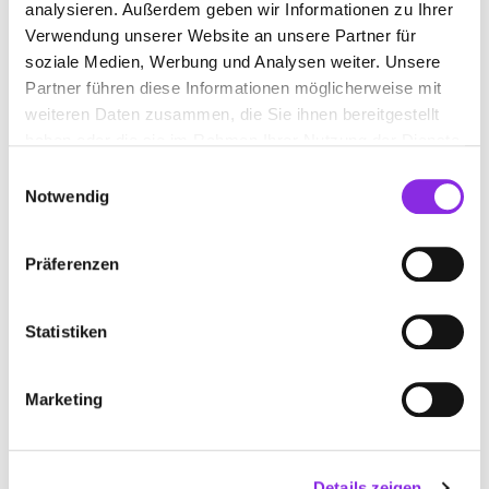
analysieren. Außerdem geben wir Informationen zu Ihrer
www.flugplatz-gaststaette.de
Verwendung unserer Website an unsere Partner für
soziale Medien, Werbung und Analysen weiter. Unsere
Partner führen diese Informationen möglicherweise mit
weiteren Daten zusammen, die Sie ihnen bereitgestellt
haben oder die sie im Rahmen Ihrer Nutzung der Dienste
gesammelt haben.
Einwilligungsauswahl
LANDHAUS WARTENSTEIN
Notwendig
Auf dem Scheid 4
| 55606 Oberhausen bei Kirn DE
Präferenzen
+4967522733
www.landhaus-wartenstein.de
Statistiken
Marketing
MAYER’S SPEISEZIMMER &
Details zeigen