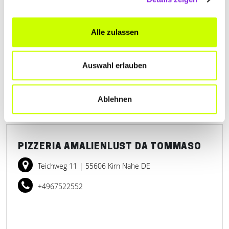
KRONENCATERING
Bahnhofstr. 3
| 54497 Morbach DE
Alle zulassen
+496533958710
Auswahl erlauben
www.mayersspeisezimmer.de
Ablehnen
PIZZERIA AMALIENLUST DA TOMMASO
Teichweg 11
| 55606 Kirn Nahe DE
+4967522552