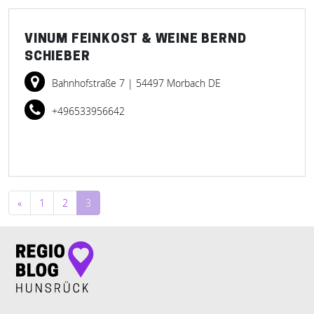
VINUM FEINKOST & WEINE BERND
SCHIEBER
Bahnhofstraße 7
| 54497 Morbach DE
+496533956642
Beitragsnavigation
«
1
2
3