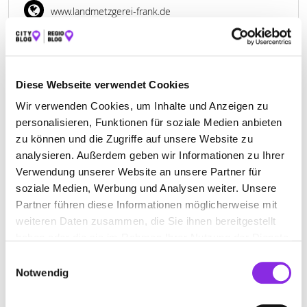
www.landmetzgerei-frank.de
Diese Webseite verwendet Cookies
Wir verwenden Cookies, um Inhalte und Anzeigen zu
NILS FRANK LANDMETZGEREI
personalisieren, Funktionen für soziale Medien anbieten
zu können und die Zugriffe auf unsere Website zu
Gartenweg 2
| 56288 Bell (Hunsrück) DE
analysieren. Außerdem geben wir Informationen zu Ihrer
+4967629623342
Verwendung unserer Website an unsere Partner für
soziale Medien, Werbung und Analysen weiter. Unsere
landmetzgerei-frank.de
Partner führen diese Informationen möglicherweise mit
weiteren Daten zusammen, die Sie ihnen bereitgestellt
haben oder die sie im Rahmen Ihrer Nutzung der Dienste
gesammelt haben.
Einwilligungsauswahl
Notwendig