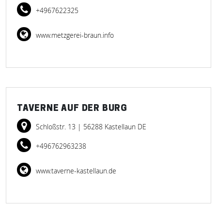
+4967622325
www.metzgerei-braun.info
TAVERNE AUF DER BURG
Schloßstr. 13
| 56288 Kastellaun DE
+496762963238
www.taverne-kastellaun.de