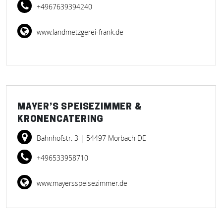
+4967639394240
www.landmetzgerei-frank.de
MAYER’S SPEISEZIMMER &
KRONENCATERING
Bahnhofstr. 3
| 54497 Morbach DE
+496533958710
www.mayersspeisezimmer.de