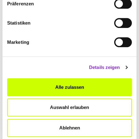
PIT STOP GRILLHAUS
Präferenzen
Fordstraße 1a
| 56288 Kastellaun DE
Statistiken
+4967629634705
www.ariston-pitstop.de
Marketing
Details zeigen
PIZZERIA AMALIENLUST DA TOMMASO
Alle zulassen
Teichweg 11
| 55606 Kirn Nahe DE
Auswahl erlauben
+4967522552
Ablehnen